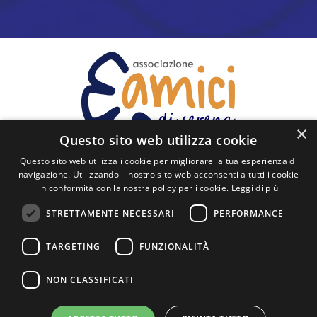
*
×
Questo sito web utilizza cookie
Questo sito web utilizza i cookie per migliorare la tua esperienza di
navigazione. Utilizzando il nostro sito web acconsenti a tutti i cookie
in conformità con la nostra policy per i cookie.
Leggi di più
SEGUICI
STRETTAMENTE NECESSARI
PERFORMANCE
Via Cavour, 60 - 26900 Lodi
TARGETING
FUNZIONALITÀ
posta@amicidiserena.it
+39 0371 425001
NON CLASSIFICATI
Privacy