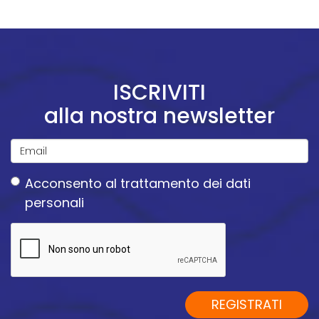
ISCRIVITI
alla nostra newsletter
Email
Acconsento
al trattamento dei dati
*
personali
Acconsento
al
trattamento
dei
dati
REGISTRATI
personali