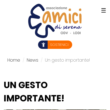
Salta
☰
al
contenuto
principale
SOSTIENICI
Home
News
Un gesto importante!
UN GESTO
IMPORTANTE!