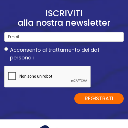
ISCRIVITI
alla nostra newsletter
Email
Acconsento
al trattamento dei dati
*
personali
Acconsento
al
trattamento
dei
dati
REGISTRATI
personali
*