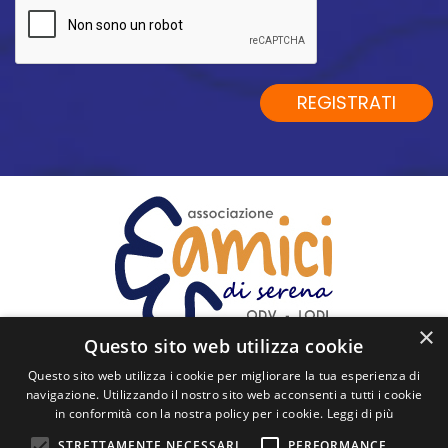
al
trattamento
dei
dati
REGISTRATI
personali
*
×
Questo sito web utilizza cookie
Questo sito web utilizza i cookie per migliorare la tua esperienza di
SEGUICI
navigazione. Utilizzando il nostro sito web acconsenti a tutti i cookie
in conformità con la nostra policy per i cookie.
Leggi di più
Via Cavour, 60 - 26900 Lodi
STRETTAMENTE NECESSARI
PERFORMANCE