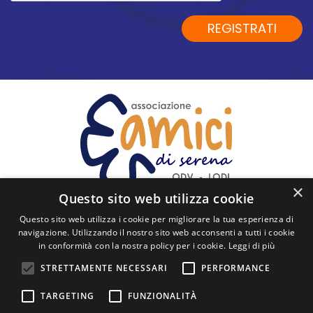
dei
dati
REGISTRATI
personali
*
×
Questo sito web utilizza cookie
Questo sito web utilizza i cookie per migliorare la tua esperienza di
SEGUICI
navigazione. Utilizzando il nostro sito web acconsenti a tutti i cookie
in conformità con la nostra policy per i cookie.
Leggi di più
Via Cavour, 60 - 26900 Lodi
STRETTAMENTE NECESSARI
PERFORMANCE
posta@amicidiserena.it
TARGETING
FUNZIONALITÀ
+39 0371 425001