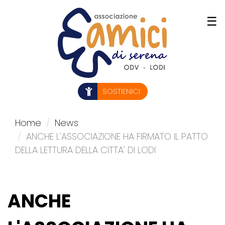
Salta
☰
al
contenuto
principale
SOSTIENICI
Home
News
ANCHE L'ASSOCIAZIONE HA FIRMATO IL PATTO
DELLA LETTURA DELLA CITTA' DI LODI
ANCHE