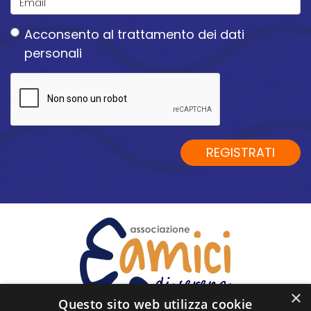
Email
Acconsento
al trattamento dei dati
*
personali
Acconsento
al
trattamento
dei
dati
REGISTRATI
personali
*
×
Questo sito web utilizza cookie