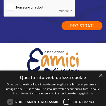
al
trattamento
dei
dati
REGISTRATI
personali
*
×
Questo sito web utilizza cookie
Questo sito web utilizza i cookie per migliorare la tua esperienza di
navigazione. Utilizzando il nostro sito web acconsenti a tutti i cookie
in conformità con la nostra policy per i cookie.
Leggi di più
SEGUICI
STRETTAMENTE NECESSARI
PERFORMANCE
Via Cavour, 60 - 26900 Lodi