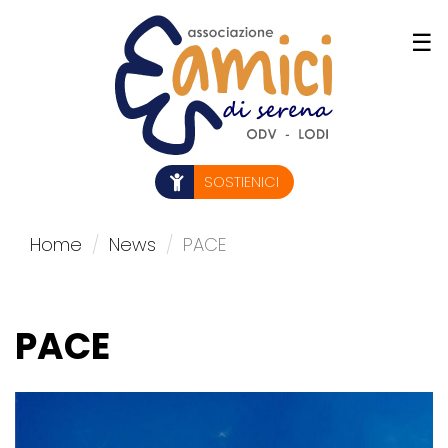
Salta
☰
al
contenuto
principale
SOSTIENICI
Home
News
PACE
PACE