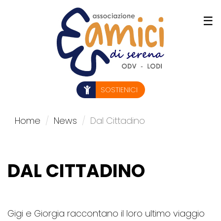
Salta
☰
al
contenuto
principale
SOSTIENICI
Home
News
Dal Cittadino
DAL CITTADINO
Gigi e Giorgia raccontano il loro ultimo viaggio