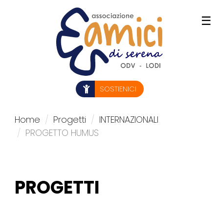
Salta
☰
al
contenuto
principale
SOSTIENICI
Home
Progetti
INTERNAZIONALI
PROGETTO HUMUS
PROGETTI