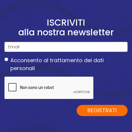
ISCRIVITI
alla nostra newsletter
Email
Acconsento
al trattamento dei dati
*
personali
Acconsento
al
trattamento
dei
dati
REGISTRATI
personali
*